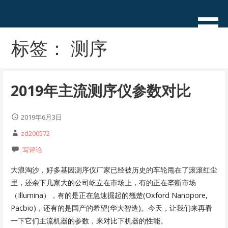
跳
至
加雯，iwen & idong
赵加栋的个人博客——持续学
内
习，用心生活！
标签： 测序
容
2019年主流测序仪参数对比
2019年6月3日
zd200572
写评论
大浪淘沙，好多基因测序仪厂家已经被历史的车轮甩在了滚滚红尘
里，还余下几家大的公司屹立在市场上，有的正在垄断市场
（Illumina），有的是正在急速掘起的翘楚(Oxford Nanopore,
Pacbio)，还有的是国产的希望(华大智造)。今天，让我们来再看
一下它们主流机器的参数，来对比下机器的性能。