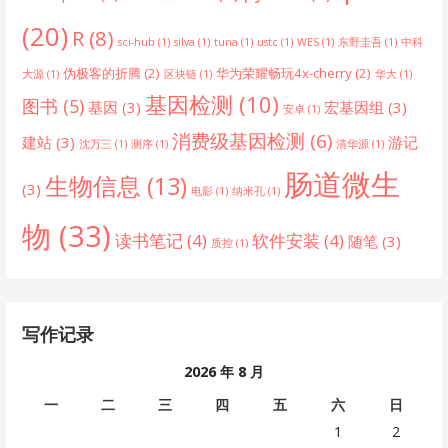
(20)
R
(8)
sci-hub
(1)
silva
(1)
tuna
(1)
ustc
(1)
WES
(1)
东野圭吾
(1)
中科
伪极客的折腾
(2)
华为荣耀畅玩4x-cherry
(2)
大源
(1)
区块链
(1)
华大
(1)
基因检测
(10)
图书
(5)
基因
(3)
宏基因组
(3)
安卓
(1)
消费级基因检测
(6)
建站
(3)
游记
沈万三
(1)
测序
(1)
清华源
(1)
肠道微生
生物信息
(13)
(3)
电影
(1)
纳米孔
(1)
物
(33)
读书笔记
(4)
软件安装
(4)
随笔
(3)
质控
(1)
写作记录
2026 年 8 月
一
二
三
四
五
六
日
1
2