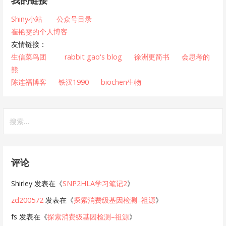
Shiny小站
公众号目录
崔艳雯的个人博客
友情链接：
生信菜鸟团
rabbit gao's blog
徐洲更简书
会思考的
熊
陈连福博客
铁汉1990
biochen生物
搜
索：
评论
Shirley
发表在《
SNP2HLA学习笔记2
》
zd200572
发表在《
探索消费级基因检测–祖源
》
fs
发表在《
探索消费级基因检测–祖源
》