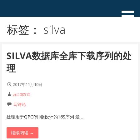
跳
至
加雯，iwen & idong
赵加栋的个人博客——持续学
内
习，用心生活！
标签： silva
容
SILVA数据库全库下载序列的处
理
2017年11月10日
zd200572
写评论
处理用于QPCR引物设计的16S序列 最…
继续阅读 →