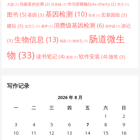
伪极客的折腾
(2)
华为荣耀畅玩4x-cherry
(2)
大源
(1)
区块链
(1)
华大
(1)
基因检测
(10)
图书
(5)
基因
(3)
宏基因组
(3)
安卓
(1)
消费级基因检测
(6)
建站
(3)
游记
沈万三
(1)
测序
(1)
清华源
(1)
肠道微生
生物信息
(13)
(3)
电影
(1)
纳米孔
(1)
物
(33)
读书笔记
(4)
软件安装
(4)
随笔
(3)
质控
(1)
写作记录
2026 年 8 月
一
二
三
四
五
六
日
1
2
3
4
5
6
7
8
9
10
11
12
13
14
15
16